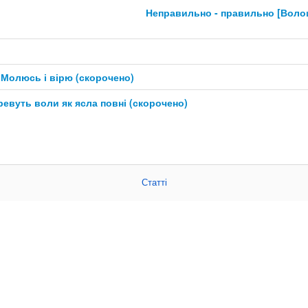
Неправильно - правильно [Воло
Молюсь і вірю (скорочено)
ревуть воли як ясла повні (скорочено)
Статті