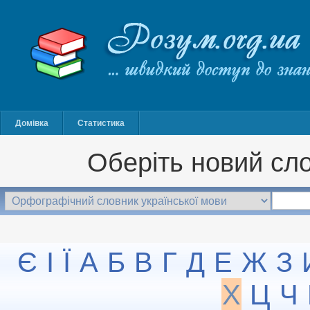
Домівка
Статистика
Оберіть новий сло
Є
І
Ї
А
Б
В
Г
Д
Е
Ж
З
Х
Ц
Ч