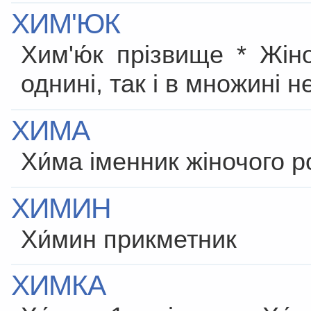
ХИМ'ЮК
Хим'ю́к прізвище * Жін
однині, так і в множині 
ХИМА
Хи́ма іменник жіночого ро
ХИМИН
Хи́мин прикметник
ХИМКА