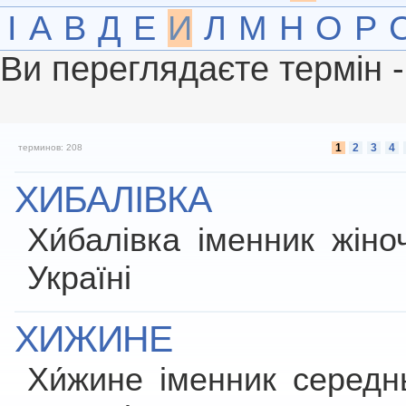
І
А
В
Д
Е
И
Л
М
Н
О
Р
Ви переглядаєте термін 
1
2
3
4
терминов: 208
ХИБАЛІВКА
Хи́балівка іменник жін
Україні
ХИЖИНЕ
Хи́жине іменник середн