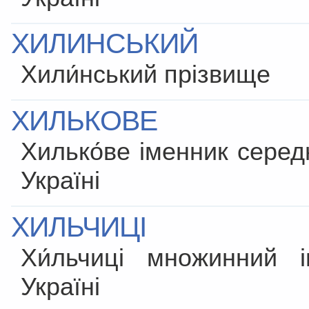
ХИЛИНСЬКИЙ
Хили́нський прізвище
ХИЛЬКОВЕ
Хилько́ве іменник серед
Україні
ХИЛЬЧИЦІ
Хи́льчиці множинний 
Україні