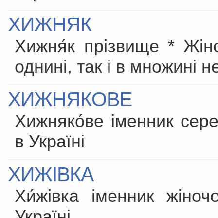
ХИЖНЯК
Хижня́к прізвище * Жін
однині, так і в множині 
ХИЖНЯКОВЕ
Хижняко́ве іменник сер
в Україні
ХИЖІВКА
Хи́жівка іменник жіно
Україні