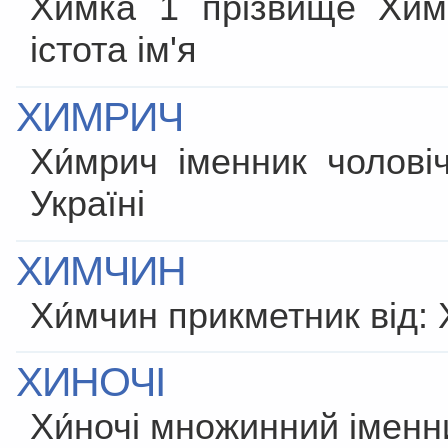
Хи́мка 1 прізвище Хи́м
істота ім'я
ХИМРИЧ
Хи́мрич іменник чолові
Україні
ХИМЧИН
Хи́мчин прикметник від: 
ХИНОЧІ
Хи́ночі множинний іменн