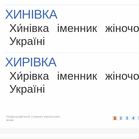
ХИНІВКА
Хи́нівка іменник жіно
Україні
ХИРІВКА
Хи́рівка іменник жіно
Україні
Орфографічний словник української
1
2
3
4
мови