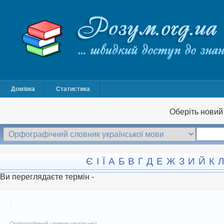
Домівка
Статистика
Оберіть новий 
Є
І
Ї
А
Б
В
Г
Д
Е
Ж
З
И
Й
К
Л
Ви переглядаєте термін -
:
Орфографічний словник української