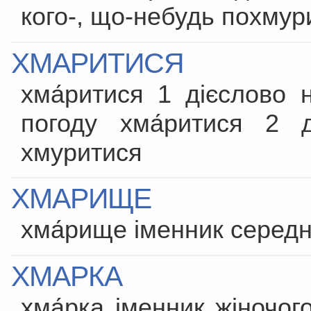
кого-, що-небудь похмур
ХМАРИТИСЯ
хма́ритися 1 дієслово 
погоду хма́ритися 2 
хмуритися
ХМАРИЩЕ
хма́рище іменник середн
ХМАРКА
хма́рка іменник жіночого