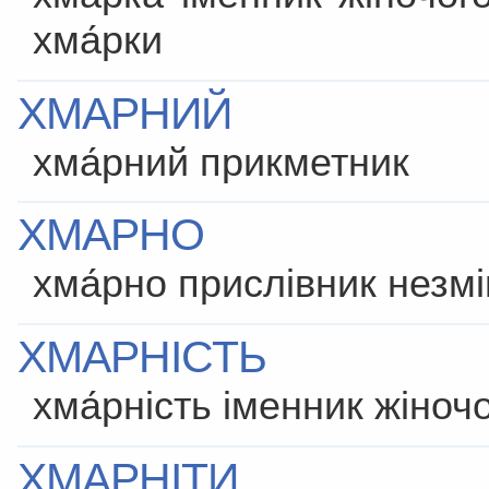
хма́рки
ХМАРНИЙ
хма́рний прикметник
ХМАРНО
хма́рно прислівник нез
ХМАРНІСТЬ
хма́рність іменник жіноч
ХМАРНІТИ