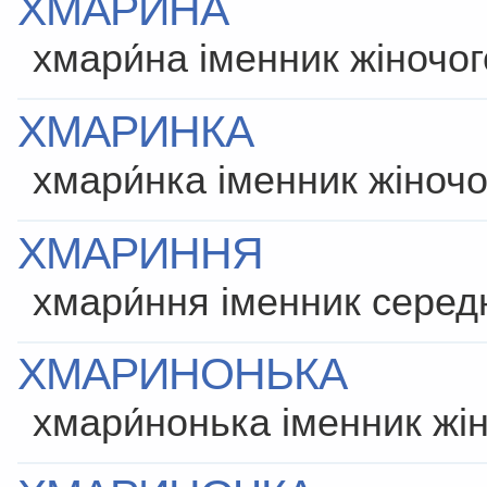
ХМАРИНА
хмари́на іменник жіночо
ХМАРИНКА
хмари́нка іменник жіночо
ХМАРИННЯ
хмари́ння іменник серед
ХМАРИНОНЬКА
хмари́нонька іменник жі