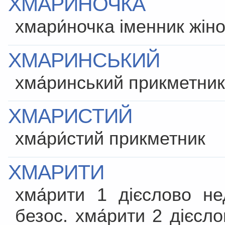
ХМАРИНОЧКА
хмари́ночка іменник жін
ХМАРИНСЬКИЙ
хма́ринський прикметни
ХМАРИСТИЙ
хма́ри́стий прикметник
ХМАРИТИ
хма́рити 1 дієслово н
безос. хма́рити 2 дієсл