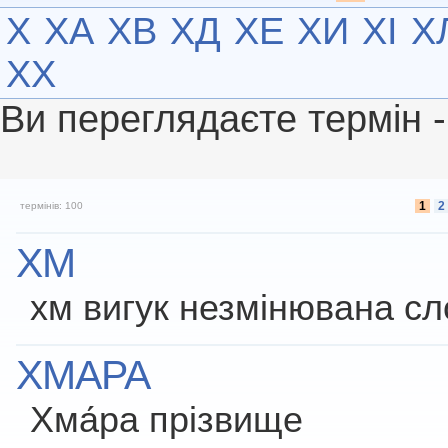
Х
ХА
ХВ
ХД
ХЕ
ХИ
ХІ
Х
ХХ
Ви переглядаєте термін 
1
2
термінів: 100
ХМ
хм вигук незмінювана с
ХМАРА
Хма́ра прізвище