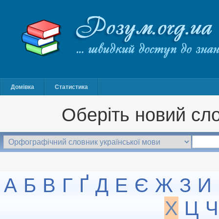
Домівка
Статистика
Оберіть новий сло
А
Б
В
Г
Ґ
Д
Е
Є
Ж
З
И
Х
Ц
Ч