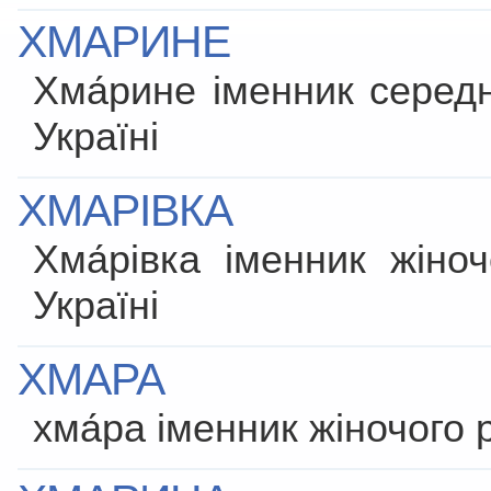
ХМАРИНЕ
Хма́рине іменник серед
Україні
ХМАРІВКА
Хма́рівка іменник жіно
Україні
ХМАРА
хма́ра іменник жіночого 