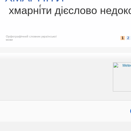
хмарні́ти дієслово недо
Орфографічний словник української
1
2
мови