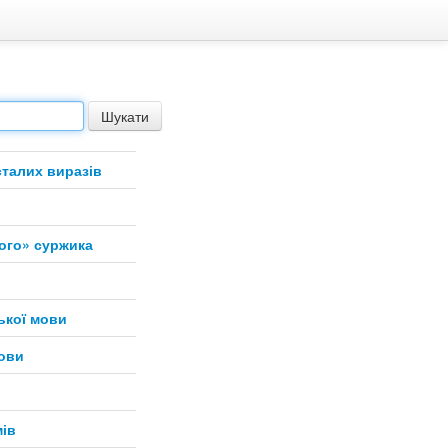
Шукати
сталих виразів
ого» суржика
ької мови
мови
мів