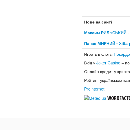
Нове на сайті
Максим РИЛЬСЬКИЙ - 
Панас МИРНИЙ - Хіба 
Играть в слоты
Покердо
Вхід у
Joker Casino
– по
Онлайн кредит у крипт
Рейтинг українських каз
Prointernet