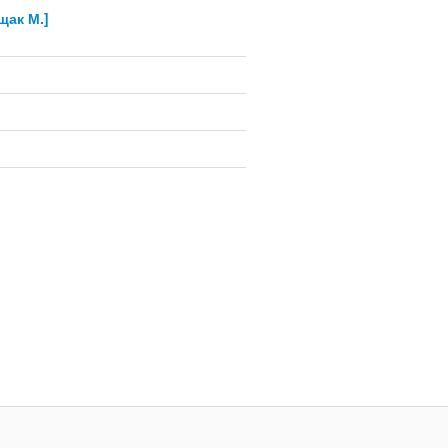
щак М.]